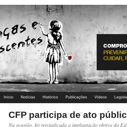
Início
Notícias
Histórico
Publicações
Vídeos
Legisl
CFP participa de ato públ
Na ocasião, foi reivindicada a implantação efetiva do E