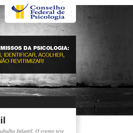
il
abalho Infantil. O evento teve